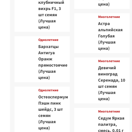
клубничный
цена)
вихрь F1, 3
шт семян
Многолетние
(Лучшая
Астра
цена)
альпийская
Голубая
Однолетние
(Лучшая
Бархатцы
цена)
Антигуа
Оранж
Многолетние
прямостоячие
Девичий
(Лучшая
виноград
цена)
Серенада, 10
шт семян
Однолетние
(Лучшая
Остеоспермум
цена)
Пэшн пинк
шейдс, 3 шт
Многолетние
семян
Седум Яркая
(Лучшая
палитра,
цена)
смесь, 0.01 г