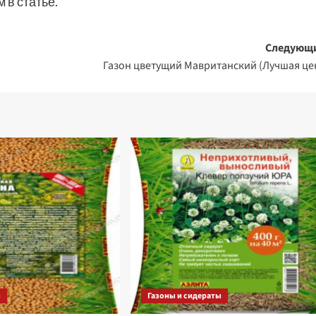
 в статье.
Следующ
Газон цветущий Мавританский (Лучшая це
ы
Газоны и сидераты