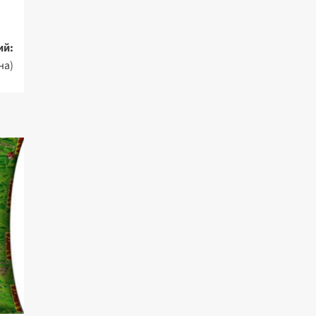
ий:
на)