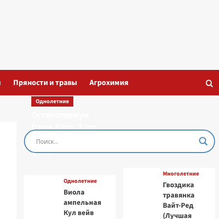
ы
Пряности и травы
Агрохимия
Однолетние
Остеоспермум
Пэшн Роуз, 3 шт
семян (Лучшая
цена)
Многолетние
Однолетние
Гвоздика
Виола
травянка
ампельная
Вайт-Ред
Кул вейв
(Лучшая