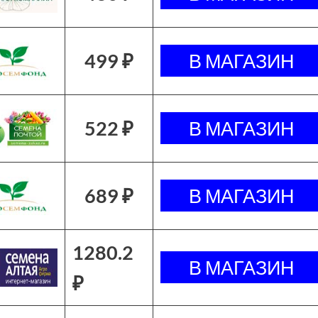
499 ₽
522 ₽
689 ₽
1280.2
₽