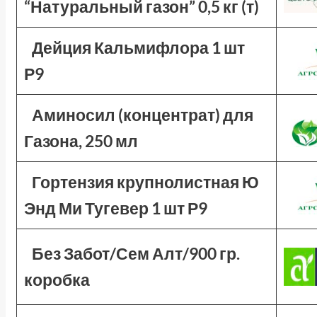
“Натуральный газон” 0,5 кг (т)
Дейция Кальмифлора 1 шт
Р9
Аминосил (концентрат) для
Газона, 250 мл
Гортензия крупнолистная Ю
Энд Ми Тугевер 1 шт Р9
Без Забот/Сем Алт/900 гр.
коробка