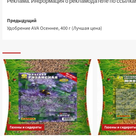
Реклама. Информация о рекламодателе по ссылкам
Навигация
Предыдущий
Удобрение AVA Осеннее, 400 г (Лучшая цена)
записи
Газоны и сидераты
Газоны и сидерат