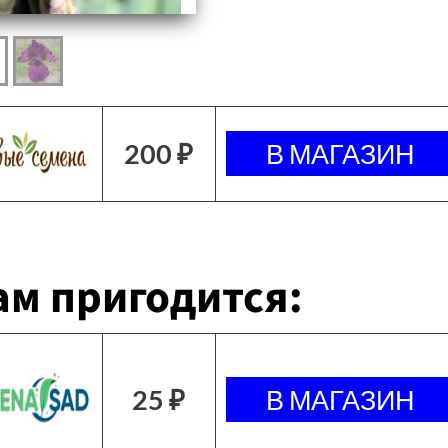
200 ₽
м пригодится:
25 ₽