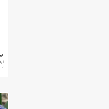
ий:
, 1
на)