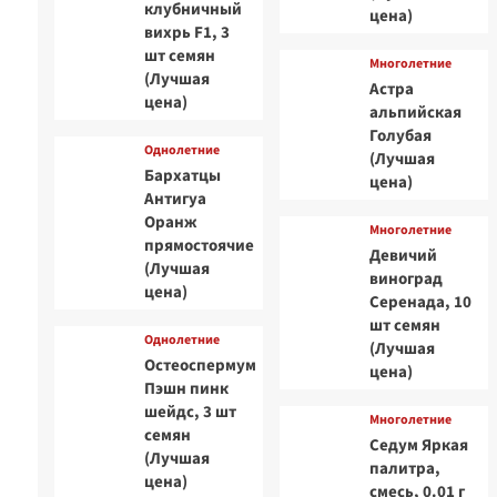
клубничный
цена)
вихрь F1, 3
шт семян
Многолетние
(Лучшая
Астра
цена)
альпийская
Голубая
Однолетние
(Лучшая
Бархатцы
цена)
Антигуа
Оранж
Многолетние
прямостоячие
Девичий
(Лучшая
виноград
цена)
Серенада, 10
шт семян
Однолетние
(Лучшая
Остеоспермум
цена)
Пэшн пинк
шейдс, 3 шт
Многолетние
семян
Седум Яркая
(Лучшая
палитра,
цена)
смесь, 0.01 г