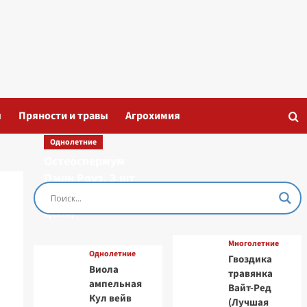
ы
Пряности и травы
Агрохимия
Однолетние
Остеоспермум
Пэшн Роуз, 3 шт
семян (Лучшая
цена)
Многолетние
Однолетние
Гвоздика
Виола
травянка
ампельная
Вайт-Ред
Кул вейв
(Лучшая