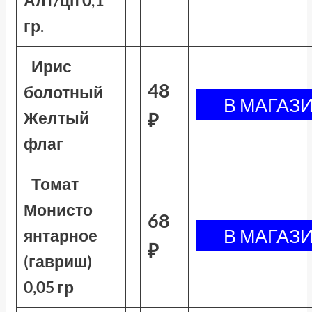
Алт/цп 0,1
гр.
Ирис
48
болотный
Желтый
₽
флаг
Томат
Монисто
68
янтарное
₽
(гавриш)
0,05 гр