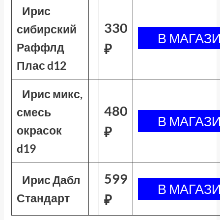
Ирис
330
сибирский
Раффлд
₽
Плас d12
Ирис микс,
480
смесь
окрасок
₽
d19
599
Ирис Дабл
Стандарт
₽