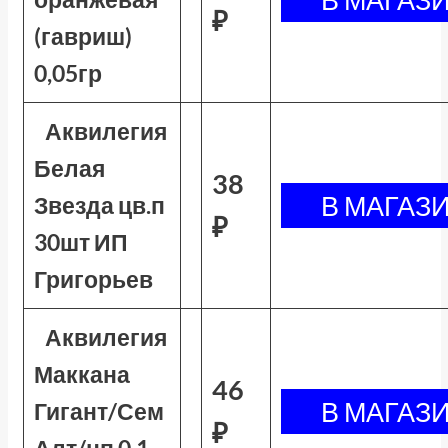
₽
(гавриш)
0,05гр
Аквилегия
Белая
38
Звезда цв.п
₽
30шт ИП
Григорьев
Аквилегия
Маккана
46
Гигант/Сем
₽