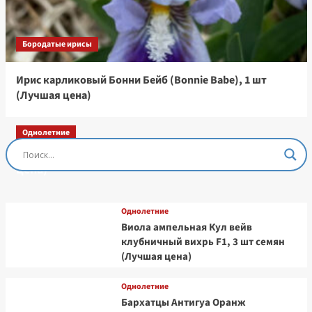
Бородатые ирисы
Ирис карликовый Бонни Бейб (Bonnie Babe), 1 шт
(Лучшая цена)
Однолетние
Остеоспермум Пэшн Роуз, 3 шт семян (Лучшая
цена)
Однолетние
Виола ампельная Кул вейв
клубничный вихрь F1, 3 шт семян
(Лучшая цена)
Однолетние
Бархатцы Антигуа Оранж