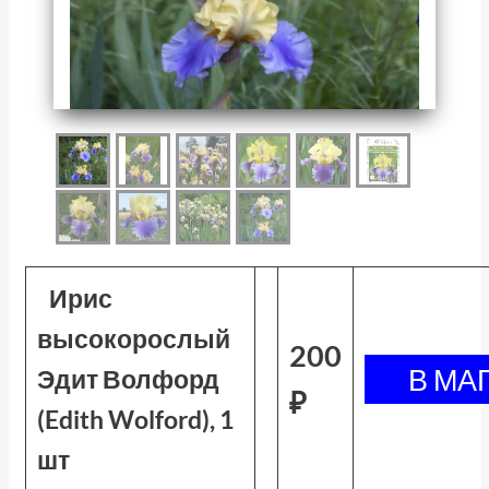
Ирис
высокорослый
200
Эдит Волфорд
₽
(Edith Wolford), 1
шт