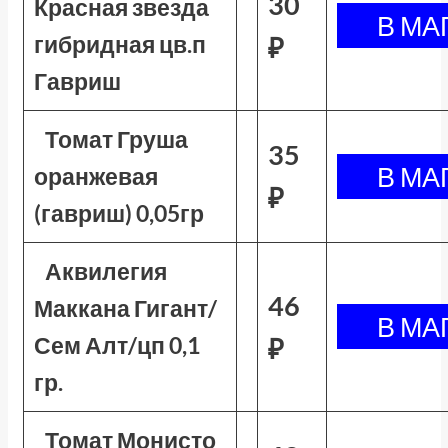
30
Красная звезда
гибридная цв.п
₽
Гавриш
Томат Груша
35
оранжевая
₽
(гавриш) 0,05гр
Аквилегия
46
Маккана Гигант/
Сем Алт/цп 0,1
₽
гр.
Томат Монисто