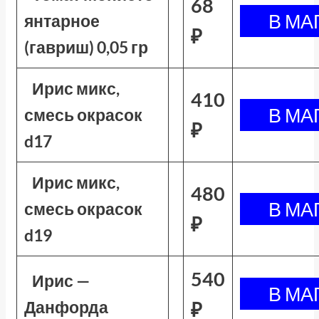
68
янтарное
₽
(гавриш) 0,05 гр
Ирис микс,
410
смесь окрасок
₽
d17
Ирис микс,
480
смесь окрасок
₽
d19
540
Ирис —
Данфорда
₽