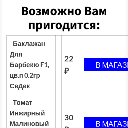
Возможно Вам
пригодится:
Баклажан
Для
22
Барбекю F1,
₽
цв.п 0.2гр
СеДек
Томат
Инжирный
30
Малиновый