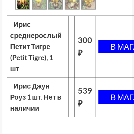
Ирис
среднерослый
300
Петит Тигре
₽
(Petit Tigre), 1
шт
Ирис Джун
539
Роуз 1 шт. Нет в
₽
наличии