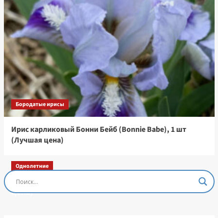
Бородатые ирисы
Ирис карликовый Бонни Бейб (Bonnie Babe), 1 шт
(Лучшая цена)
Однолетние
Остеоспермум Пэшн Роуз, 3 шт семян (Лучшая
цена)