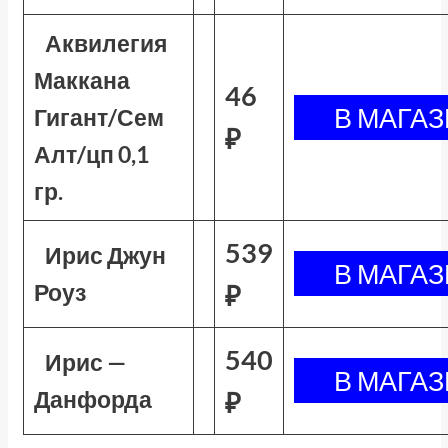
Аквилегия
Маккана
46
Гигант/Сем
₽
Алт/цп 0,1
гр.
539
Ирис Джун
Роуз
₽
540
Ирис —
Данфорда
₽