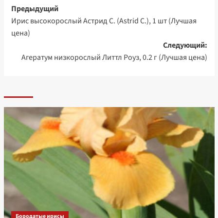
Навигация
Предыдущий
Ирис высокорослый Астрид С. (Astrid C.), 1 шт (Лучшая
записи
цена)
Следующий:
Агератум низкорослый Литтл Роуз, 0.2 г (Лучшая цена)
Бородатые ирисы