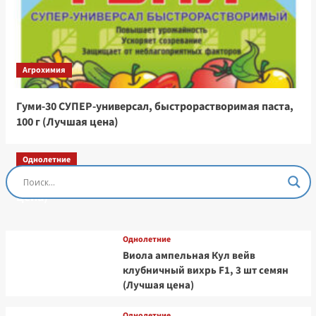
Агрохимия
Гуми-30 СУПЕР-универсал, быстрорастворимая паста,
100 г (Лучшая цена)
Однолетние
Остеоспермум Пэшн Роуз, 3 шт семян (Лучшая
цена)
Однолетние
Виола ампельная Кул вейв
клубничный вихрь F1, 3 шт семян
(Лучшая цена)
Однолетние