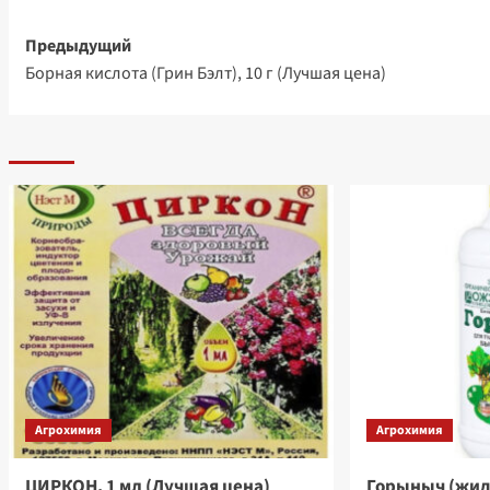
Навигация
Предыдущий
Борная кислота (Грин Бэлт), 10 г (Лучшая цена)
записи
Агрохимия
Агрохимия
ЦИРКОН, 1 мл (Лучшая цена)
Горыныч (жид