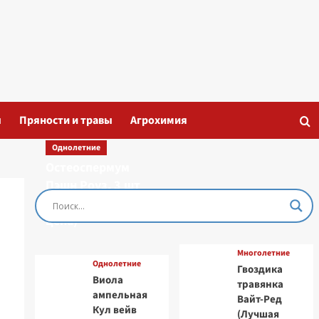
ы
Пряности и травы
Агрохимия
Однолетние
Остеоспермум
Пэшн Роуз, 3 шт
семян (Лучшая
цена)
Многолетние
Однолетние
Гвоздика
Виола
травянка
ампельная
Вайт-Ред
Кул вейв
(Лучшая