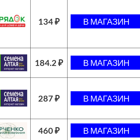
134 ₽
184.2 ₽
287 ₽
460 ₽