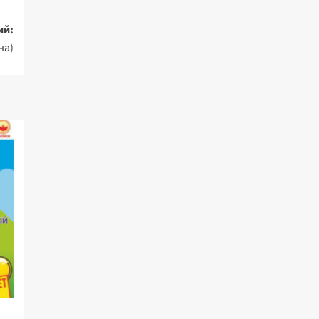
ий:
на)