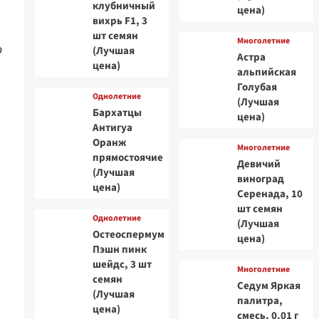
клубничный
цена)
вихрь F1, 3
шт семян
Многолетние
о
(Лучшая
Астра
цена)
альпийская
Голубая
Однолетние
(Лучшая
Бархатцы
цена)
Антигуа
Оранж
Многолетние
прямостоячие
Девичий
(Лучшая
виноград
цена)
Серенада, 10
шт семян
Однолетние
(Лучшая
Остеоспермум
цена)
Пэшн пинк
шейдс, 3 шт
Многолетние
семян
Седум Яркая
(Лучшая
палитра,
цена)
смесь, 0.01 г