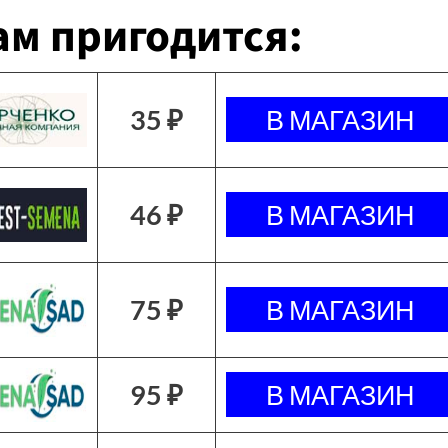
м пригодится:
35 ₽
46 ₽
75 ₽
95 ₽