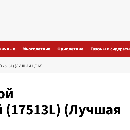
вичные
Многолетние
Однолетние
Газоны и сидерат
7513L) (ЛУЧШАЯ ЦЕНА)
ой
(17513L) (Лучшая