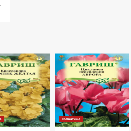
г
е
Комнатные