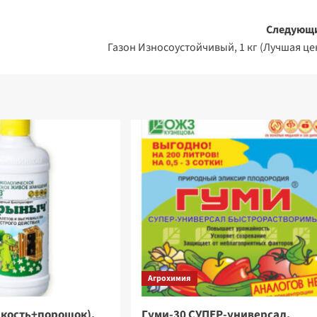
Следующ
Газон Износоустойчивый, 1 кг (Лучшая це
Агрохимия
кость+порошок),
Гуми-30 СУПЕР-универсал,