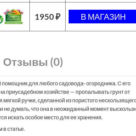
1950 ₽
Отзывы (0)
 помощник для любого садовода- огородника. С его
а приусадебном хозяйстве — пропалывать грунт от
я мягкой ручке, сделанной из пористого нескользящег
 и не думать, что она в неожиданный момент выскольз
ся искать особое место для ее хранения.
 в статье.