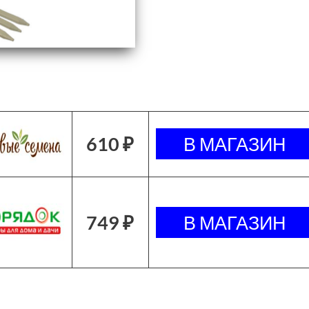
610 ₽
749 ₽