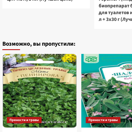
биопрепарат 
для туалетов 
л + 3х30 г (Лу
Возможно, вы пропустили:
Пряности и травы
Пряности и травы