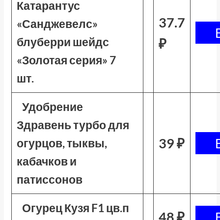
Катарантус
37.7
«Санджевелс»
блуберри шейдс
₽
«Золотая серия» 7
шт.
Удобрение
Здравень турбо для
39 ₽
огурцов, тыквы,
кабачков и
патиссонов
Огурец Кузя F1 цв.п
48 ₽