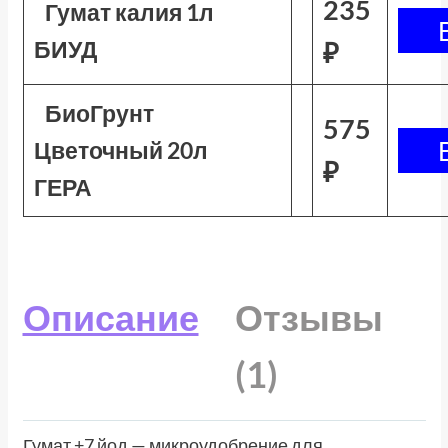
235
Гумат калия 1л
БИУД
₽
БиоГрунт
575
Цветочный 20л
₽
ГЕРА
Описание
Отзывы
(1)
Гумат +7 йод — микроудобрение для