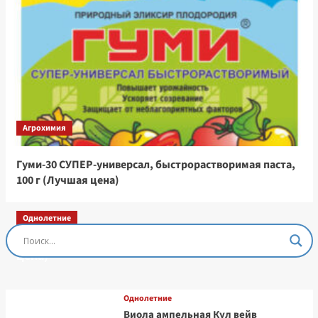
Агрохимия
Гуми-30 СУПЕР-универсал, быстрорастворимая паста,
100 г (Лучшая цена)
Однолетние
Остеоспермум Пэшн Роуз, 3 шт семян (Лучшая
цена)
Однолетние
Виола ампельная Кул вейв