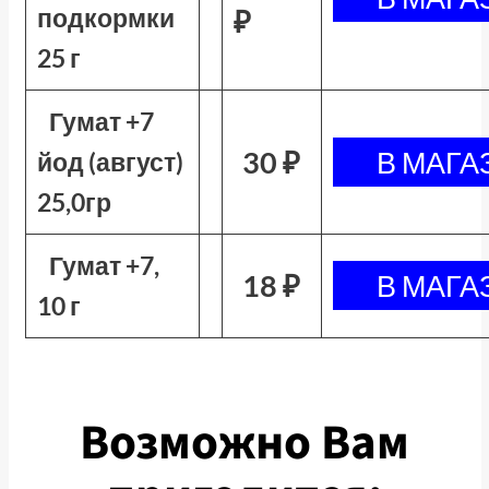
подкормки
₽
25 г
Гумат +7
30 ₽
йод (август)
25,0гр
Гумат +7,
18 ₽
10 г
Возможно Вам