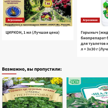
Агрохимия
Агрохимия
ЦИРКОН, 1 мл (Лучшая цена)
Горыныч (жид
биопрепарат 
для туалетов 
л + 3х30 г (Лу
Возможно, вы пропустили: