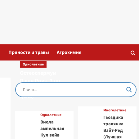
ы
Пряности и травы
Агрохимия
Однолетние
Остеоспермум
Пэшн Роуз, 3 шт
семян (Лучшая
цена)
Многолетние
Однолетние
Гвоздика
Виола
травянка
ампельная
Вайт-Ред
Кул вейв
(Лучшая