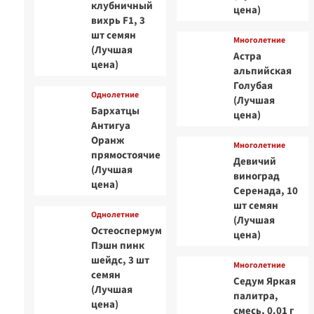
клубничный
цена)
вихрь F1, 3
шт семян
Многолетние
(Лучшая
Астра
цена)
альпийская
Голубая
Однолетние
(Лучшая
Бархатцы
цена)
Антигуа
Оранж
Многолетние
прямостоячие
Девичий
(Лучшая
виноград
цена)
Серенада, 10
шт семян
Однолетние
(Лучшая
Остеоспермум
цена)
Пэшн пинк
шейдс, 3 шт
Многолетние
семян
Седум Яркая
(Лучшая
палитра,
цена)
смесь, 0.01 г