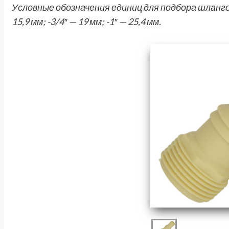
Условные обозначения единиц для подбора шлангов и 
15,9 мм; -3/4″ — 19 мм; -1″ — 25,4 мм.