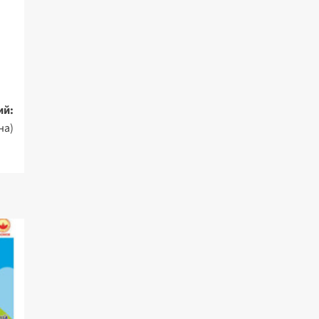
ий:
на)