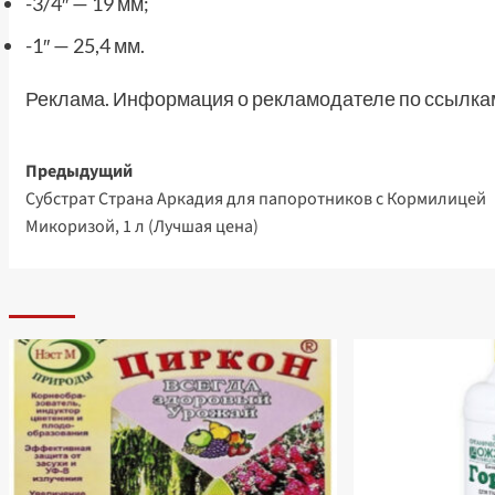
-3/4″ — 19 мм;
-1″ — 25,4 мм.
Реклама. Информация о рекламодателе по ссылкам
Навигация
Предыдущий
Субстрат Страна Аркадия для папоротников с Кормилицей
записи
Микоризой, 1 л (Лучшая цена)