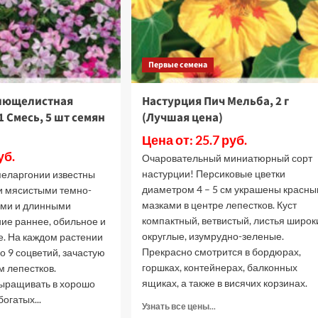
Первые семена
лющелистная
Настурция Пич Мельба, 2 г
 Смесь, 5 шт семян
(Лучшая цена)
)
Цена от: 25.7 руб.
уб.
Очаровательный миниатюрный сорт
настурции! Персиковые цветки
еларгонии известны
диаметром 4 – 5 см украшены красн
и мясистыми темно-
мазками в центре лепестков. Куст
ями и длинными
компактный, ветвистый, листья широк
ние раннее, обильное и
округлые, изумрудно-зеленые.
. На каждом растении
Прекрасно смотрится в бордюрах,
до 9 соцветий, зачастую
горшках, контейнерах, балконных
м лепестков.
ящиках, а также в висячих корзинах.
ыращивать в хорошо
огатых...
Прочитать
Узнать все цены...
больше