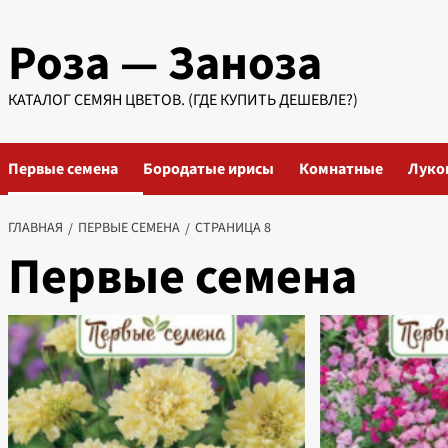
Перейти
Роза — Заноза
к
содержимому
КАТАЛОГ СЕМЯН ЦВЕТОВ. (ГДЕ КУПИТЬ ДЕШЕВЛЕ?)
Первые семена
Бородатые ирисы
Комнатные
Луко
ГЛАВНАЯ
ПЕРВЫЕ СЕМЕНА
СТРАНИЦА 8
Первые семена