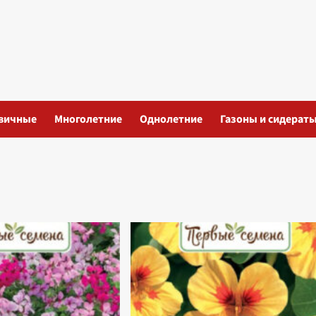
вичные
Многолетние
Однолетние
Газоны и сидерат