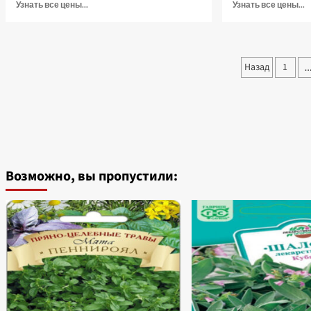
Прочитать
П
Узнать все цены...
Узнать все цены...
больше
б
о
о
Бархатцы
П
Килиманджаро
п
Пагина
Назад
1
прямостоячие,
С
записе
0.5
F
г
С
(Лучшая
5
цена)
ш
с
(
ц
Возможно, вы пропустили: