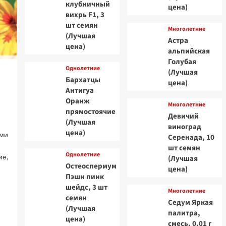
клубничный
цена)
вихрь F1, 3
шт семян
Многолетние
(Лучшая
Астра
цена)
альпийская
Голубая
Однолетние
(Лучшая
Бархатцы
цена)
Антигуа
Оранж
Многолетние
прямостоячие
Девичий
(Лучшая
виноград
цена)
ыми
Серенада, 10
шт семян
Однолетние
ие,
(Лучшая
Остеоспермум
цена)
Пэшн пинк
шейдс, 3 шт
Многолетние
семян
Седум Яркая
(Лучшая
палитра,
цена)
смесь, 0.01 г