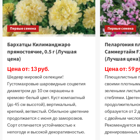
Первые семена
Первые семена
Бархатцы Килиманджаро
Пеларгония п
прямостоячие, 0.5 г (Лучшая
Саммертайм F1
цена)
(Лучшая цена
Цена от: 13 руб.
Цена от: 59 р
Шедевр мировой селекции!
Плющелистные п
Густомахровые шаровидные соцветия
своими плотным
диаметром до 10 см окрашены в
зелеными листь
кремово-белый цвет. Куст компактный
стеблями. Цвете
(до 45 см высотой), вертикальный,
продолжительное
крепкий, ветвистый. Обильное цветение
образуется от 2 
продолжается с июня до заморозков.
с двойным число
Сорт отличается устойчивостью к
Рекомендуется в
непогоде и высокой декоративностью.
дренированных, б