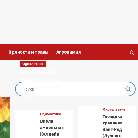
ы
Пряности и травы
Агрохимия
Однолетние
Остеоспермум
Пэшн Роуз, 3 шт
семян (Лучшая
цена)
Многолетние
Однолетние
Гвоздика
Виола
травянка
ампельная
Вайт-Ред
Кул вейв
(Лучшая